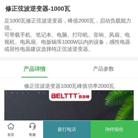
修正弦波逆变器-1000瓦
足1000瓦修正弦波逆变器，峰值2000瓦，启动负载能力
强。
可带载手机、笔记本、电脑、打印机、音响、风扇、电
视机、电风扇、电饭锅等1000W以内的设备，感性电器
或容性电器建议选择纯正弦波逆变器。
产品详情
产品参数
修正弦波逆变器1000瓦峰值功率2000瓦
拨打电话
询样报价
首页
客服